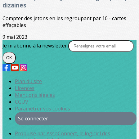
dizaines
Compter des jetons en les regroupant par 10 - cartes
effaçables
9 mai 2023
Je m'abonne à la newsletter
OK
Plan du site
Licences
Mentions légales
CGUV
Paramétrer vos cookies
Se connecter
Propulsé par AssoConnect, le logiciel des