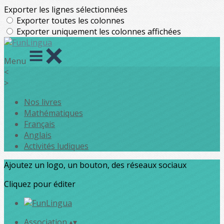
Exporter les lignes sélectionnées
Exporter toutes les colonnes
Exporter uniquement les colonnes affichées
Menu
<
>
Nos livres
Mathématiques
Français
Anglais
Activités ludiques
Ajoutez un logo, un bouton, des réseaux sociaux
Cliquez pour éditer
Association
▴
▾