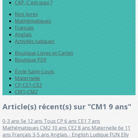
CAP, C'est quoi ?
Nos livres
Mathématiques
Français
Anglais
Activités ludiques
Boutique Livres et Cartes
Boutique PDF
École Saint-Louis
Maternelle
CP-CE1-CE2
CM1-CM2
Article(s) récent(s) sur "CM1 9 ans"
0-3 ans
5e 12 ans
Tous
CP 6 ans
CE1 7 ans
Mathématiques
CM2 10 ans
CE2 8 ans
Maternelle
6e 11
ans
Français
3-5 ans
Anglais - English
Ludique FUN
Elly