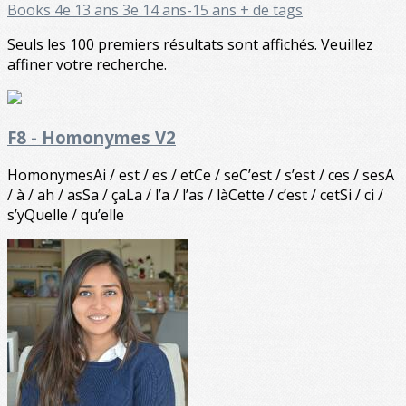
Books
4e 13 ans
3e 14 ans-15 ans
+ de tags
Seuls les 100 premiers résultats sont affichés. Veuillez
affiner votre recherche.
F8 - Homonymes V2
HomonymesAi / est / es / etCe / seC’est / s’est / ces / sesA
/ à / ah / asSa / çaLa / l’a / l’as / làCette / c’est / cetSi / ci /
s’yQuelle / qu’elle