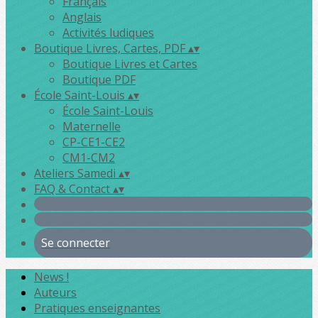
Français
Anglais
Activités ludiques
Boutique Livres, Cartes, PDF
▴
▾
Boutique Livres et Cartes
Boutique PDF
École Saint-Louis
▴
▾
École Saint-Louis
Maternelle
CP-CE1-CE2
CM1-CM2
Ateliers Samedi
▴
▾
FAQ & Contact
▴
▾
Se connecter
News !
Auteurs
Pratiques enseignantes