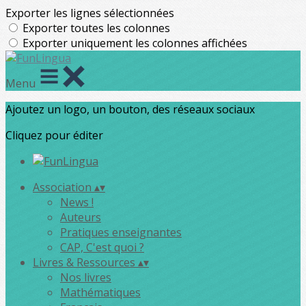
Exporter les lignes sélectionnées
Exporter toutes les colonnes
Exporter uniquement les colonnes affichées
Menu
Ajoutez un logo, un bouton, des réseaux sociaux
Cliquez pour éditer
Association
▴
▾
News !
Auteurs
Pratiques enseignantes
CAP, C'est quoi ?
Livres & Ressources
▴
▾
Nos livres
Mathématiques