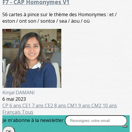
F7 - CAP Homonymes V1
56 cartes à pince sur le thème des Homonymes : et /
eston / ont son / sontce / sea / àou / où
Kinjal DAMANI
6 mai 2023
CP 6 ans
CE1 7 ans
CE2 8 ans
CM1 9 ans
CM2 10 ans
Français
Tous
Je m'abonne à la newsletter
OK