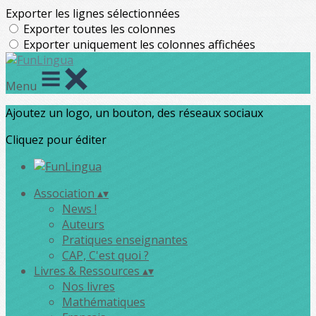
Exporter les lignes sélectionnées
Exporter toutes les colonnes
Exporter uniquement les colonnes affichées
Menu
Ajoutez un logo, un bouton, des réseaux sociaux
Cliquez pour éditer
Association
▴
▾
News !
Auteurs
Pratiques enseignantes
CAP, C'est quoi ?
Livres & Ressources
▴
▾
Nos livres
Mathématiques