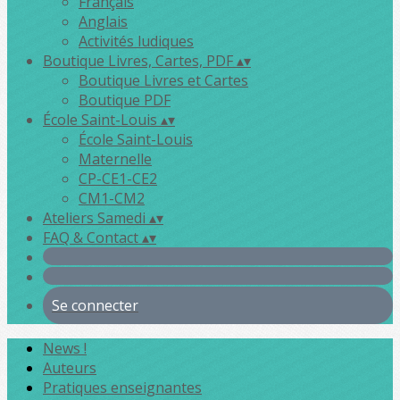
Français
Anglais
Activités ludiques
Boutique Livres, Cartes, PDF
▴
▾
Boutique Livres et Cartes
Boutique PDF
École Saint-Louis
▴
▾
École Saint-Louis
Maternelle
CP-CE1-CE2
CM1-CM2
Ateliers Samedi
▴
▾
FAQ & Contact
▴
▾
Se connecter
News !
Auteurs
Pratiques enseignantes