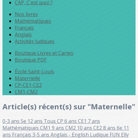
CAP, C'est quoi ?
Nos livres
Mathématiques
Français
Anglais
Activités ludiques
Boutique Livres et Cartes
Boutique PDF
École Saint-Louis
Maternelle
CP-CE1-CE2
CM1-CM2
Article(s) récent(s) sur "Maternelle"
0-3 ans
5e 12 ans
Tous
CP 6 ans
CE1 7 ans
Mathématiques
CM1 9 ans
CM2 10 ans
CE2 8 ans
6e 11
ans
Français
3-5 ans
Anglais - English
Ludique FUN
Elly