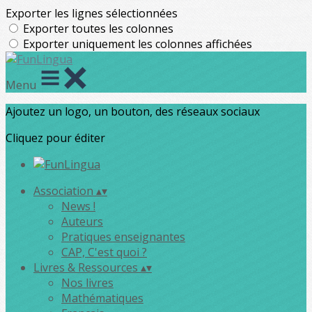
Exporter les lignes sélectionnées
Exporter toutes les colonnes
Exporter uniquement les colonnes affichées
Menu
Ajoutez un logo, un bouton, des réseaux sociaux
Cliquez pour éditer
Association
▴
▾
News !
Auteurs
Pratiques enseignantes
CAP, C'est quoi ?
Livres & Ressources
▴
▾
Nos livres
Mathématiques