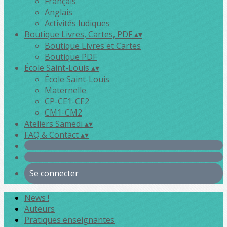
Français
Anglais
Activités ludiques
Boutique Livres, Cartes, PDF
▴
▾
Boutique Livres et Cartes
Boutique PDF
École Saint-Louis
▴
▾
École Saint-Louis
Maternelle
CP-CE1-CE2
CM1-CM2
Ateliers Samedi
▴
▾
FAQ & Contact
▴
▾
Se connecter
News !
Auteurs
Pratiques enseignantes