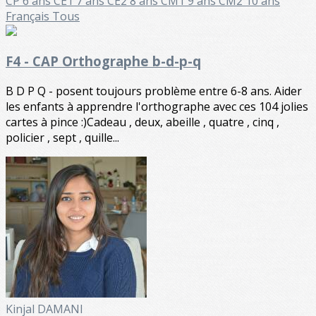
CP 6 ans
CE1 7 ans
CE2 8 ans
CM1 9 ans
CM2 10 ans
Français
Tous
F4 - CAP Orthographe b-d-p-q
B D P Q - posent toujours problème entre 6-8 ans. Aider
les enfants à apprendre l'orthographe avec ces 104 jolies
cartes à pince :)Cadeau , deux, abeille , quatre , cinq ,
policier , sept , quille...
Kinjal DAMANI