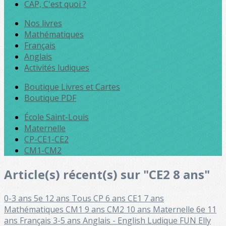
CAP, C'est quoi ?
Nos livres
Mathématiques
Français
Anglais
Activités ludiques
Boutique Livres et Cartes
Boutique PDF
École Saint-Louis
Maternelle
CP-CE1-CE2
CM1-CM2
Article(s) récent(s) sur "CE2 8 ans"
0-3 ans
5e 12 ans
Tous
CP 6 ans
CE1 7 ans
Mathématiques
CM1 9 ans
CM2 10 ans
Maternelle
6e 11
ans
Français
3-5 ans
Anglais - English
Ludique FUN
Elly