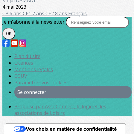
Kinjal DAMANI
4 mai 2023
CP 6 ans
CE1 7 ans
CE2 8 ans
Français
Je m'abonne à la newsletter
OK
Plan du site
Licences
Mentions légales
CGUV
Paramétrer vos cookies
Se connecter
Propulsé par AssoConnect, le logiciel des
associations de Loisirs
Vos choix en matière de confidentialité