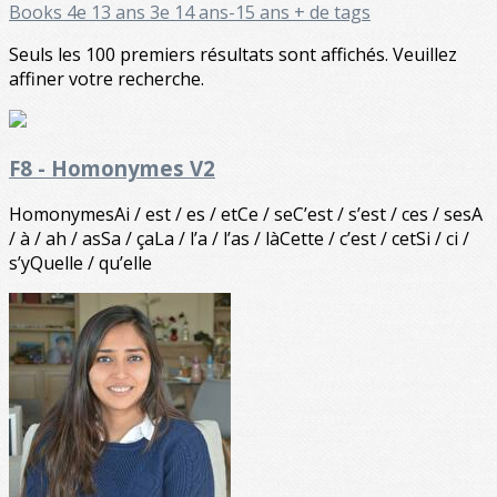
Books
4e 13 ans
3e 14 ans-15 ans
+ de tags
Seuls les 100 premiers résultats sont affichés. Veuillez
affiner votre recherche.
F8 - Homonymes V2
HomonymesAi / est / es / etCe / seC’est / s’est / ces / sesA
/ à / ah / asSa / çaLa / l’a / l’as / làCette / c’est / cetSi / ci /
s’yQuelle / qu’elle